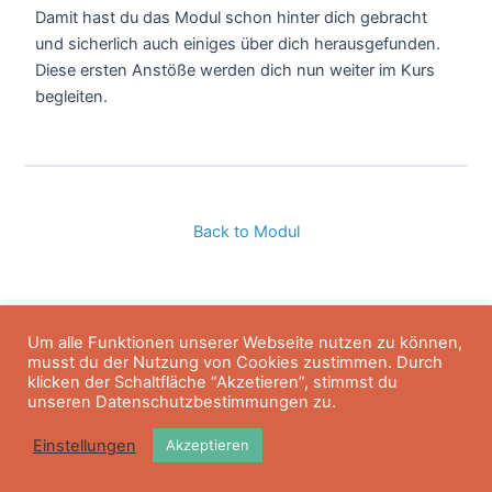
Damit hast du das Modul schon hinter dich gebracht
und sicherlich auch einiges über dich herausgefunden.
Diese ersten Anstöße werden dich nun weiter im Kurs
begleiten.
Back to Modul
Um alle Funktionen unserer Webseite nutzen zu können,
Previous Thema
musst du der Nutzung von Cookies zustimmen. Durch
klicken der Schaltfläche “Akzetieren”, stimmst du
unseren Datenschutzbestimmungen zu.
Einstellungen
Akzeptieren